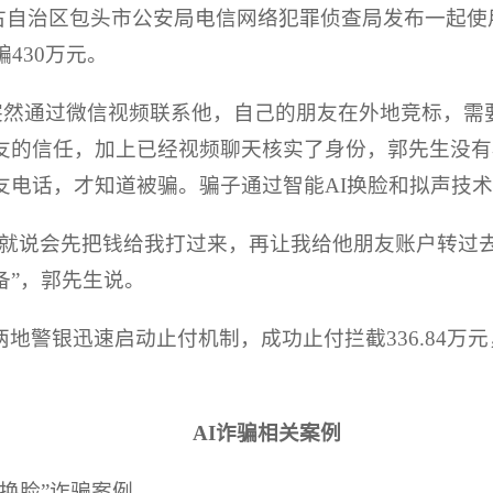
古自治区包头市公安局电信网络犯罪侦查局发布一起使
430万元。
好友突然通过微信视频联系他，自己的朋友在外地竞标，需
友的信任，加上已经视频聊天核实了身份，郭先生没有核
友电话，才知道被骗。骗子通过智能AI换脸和拟声技
，就说会先把钱给我打过来，再让我给他朋友账户转过
备”，郭先生说。
警银迅速启动止付机制，成功止付拦截336.84万元，
AI诈骗相关案例
I换脸”诈骗案例。